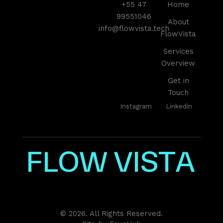
+55 47
Home
99551046
About
info@flowvista.tech
FlowVista
Services
Overview
Get in
Touch
Instagram
Linkedin
F
L
O
W
V
I
S
T
A
© 2026. All Rights Reserved.