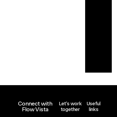
i
g
i
t
a
l
e
c
o
n
o
m
y
Connect with
Let’s work
Useful
Flow Vista
together
links